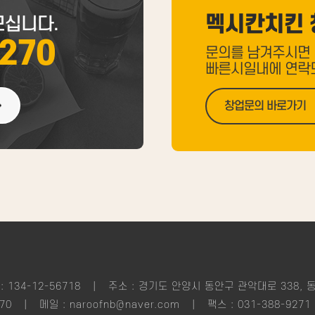
멕시칸치킨 
모십니다.
9270
문의를 남겨주시면
빠른시일내에 연락
창업문의 바로가기
|
134-12-56718
주소 : 경기도 안양시 동안구 관악대로 338, 
|
|
70
메일 : naroofnb@naver.com
팩스 : 031-388-9271