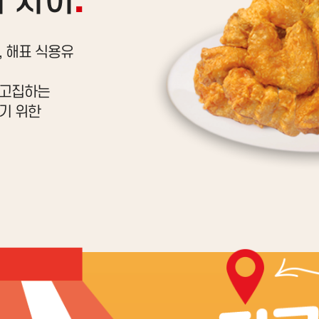
 차이
.
, 해표 식용유
 고집하는
기 위한