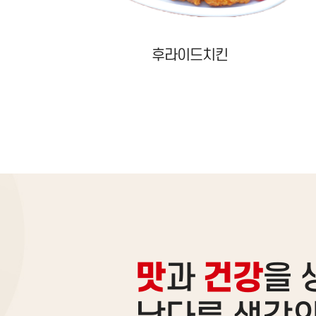
양념치킨
맛
과
건강
을 