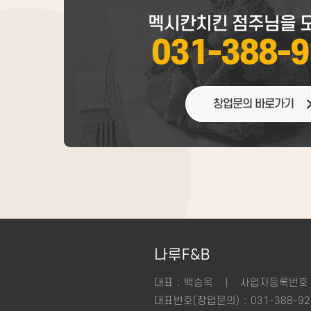
멕시칸치킨 점주님을 
031-388-
창업문의 바로가기
나루F&B
|
대표 : 백승옥
사업자등록번호 : 
대표번호(창업문의) : 031-388-92