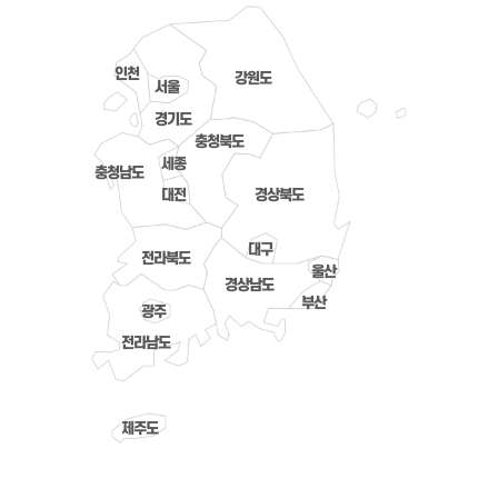
인천
강원도
서울
경기도
충청북도
세종
충청남도
대전
경상북도
대구
전라북도
울산
경상남도
부산
광주
전라남도
제주도