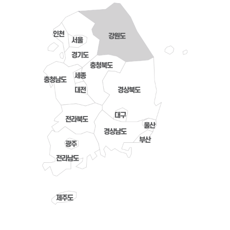
인천
강원도
서울
경기도
충청북도
세종
충청남도
대전
경상북도
대구
전라북도
울산
경상남도
부산
광주
전라남도
제주도